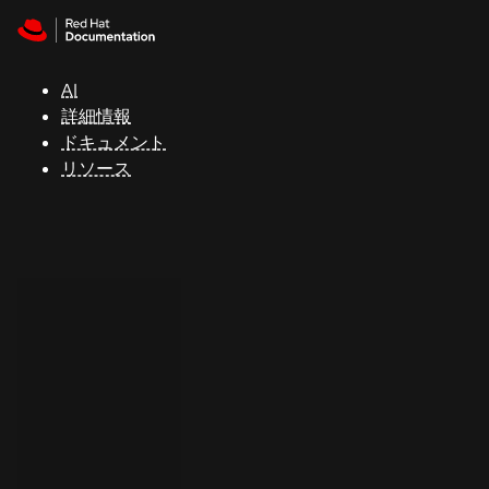
Skip to navigation
Skip to content
サ
ポ
ー
AI
ト
詳細情報
ドキュメント
リソース
コ
ン
ソ
ー
ル
開
発
者
ト
ラ