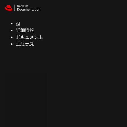
Skip to navigation
Skip to content
サ
ポ
ー
AI
ト
詳細情報
ドキュメント
リソース
コ
ン
ソ
ー
ル
開
発
者
ト
ラ