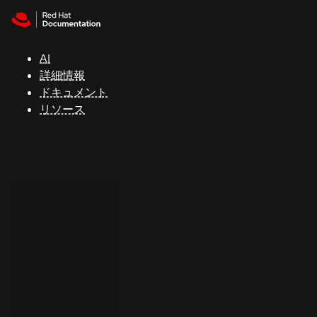
Skip to navigation
Skip to content
サ
ポ
ー
AI
ト
詳細情報
ドキュメント
リソース
コ
ン
ソ
ー
ル
開
発
者
ト
ラ