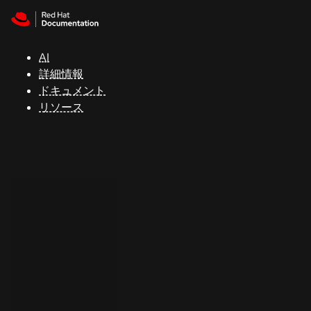
Skip to navigation
Skip to content
サ
ポ
ー
AI
ト
詳細情報
ドキュメント
リソース
コ
ン
ソ
ー
ル
開
発
者
ト
ラ