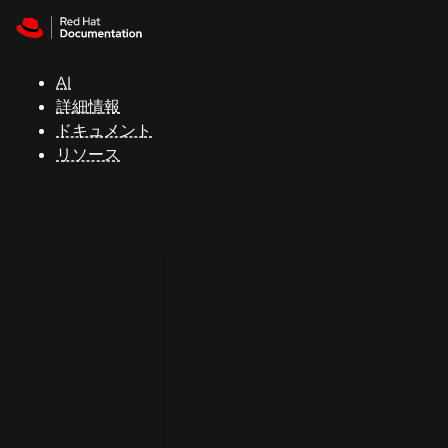
Skip to navigation
Skip to content
サ
ポ
ー
AI
ト
詳細情報
ドキュメント
リソース
コ
ン
ソ
ー
ル
開
発
者
ト
ラ