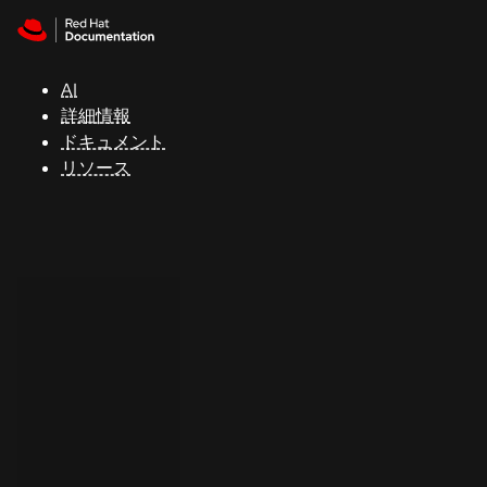
Skip to navigation
Skip to content
サ
ポ
ー
AI
ト
詳細情報
ドキュメント
リソース
コ
ン
ソ
ー
ル
開
発
者
ト
ラ