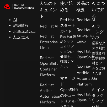
Skip to navigation
Skip to content
人気のド
使い始
製品の
AI につ
サ
キュメン
める
概要
いて知
ポ
ト
る
ー
AI
Red Hat
Red Hat AI
ト
詳細情報
スタート
Red Hat AI
AI ラー
Red Hat
ドキュメント
ガイド
ニング
Enterprise
Red Hat
リソース
Red Hat 製
ハブ
コ
Linux
Enterprise
品とサブ
必要なタ
ン
スクリプ
Linux
スク別に
ソ
Red Hat
ションの
整理され
ー
価値をご
OpenShift
Red Hat
た学習教
ル
確認くだ
OpenShift
材とツー
さい。
Red Hat
ルをご覧
Container
Ansible
くださ
開
Platform
マネージ
Automation
い。
発
ド
Platform
Red Hat
者
OpenShift
AI イン
Ansible
Red Hat
のチュー
タラク
Automation
ト
OpenJDK
トリアル
ティブ
Platform
ラ
クラスタ
体験