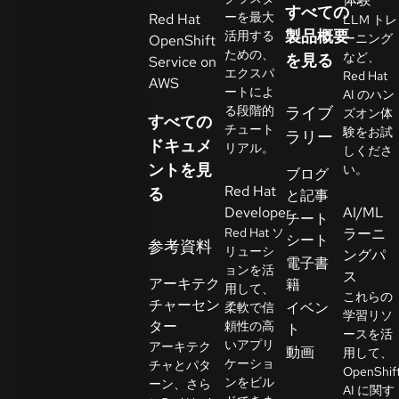
すべての
イ
ーを最大
Red Hat
LLM トレ
ア
製品概要
活用する
ーニング
OpenShift
ための、
ル
など、
を見る
Service on
エクスパ
Red Hat
の
AWS
ートによ
AI のハン
開
る段階的
ライブ
ズオン体
すべての
始
チュート
験をお試
ラリー
ドキュメ
リアル。
しくださ
ントを見
お
い。
ブログ
Red Hat
問
る
と記事
Developer
AI/ML
い
チート
Red Hat ソ
ラーニ
合
シート
参考資料
リューシ
ングパ
わ
言
電子書
ョンを活
語
ス
せ
アーキテク
籍
用して、
の
これらの
チャーセン
イベン
柔軟で信
選
学習リソ
ター
頼性の高
ト
択
ースを活
いアプリ
アーキテク
動画
用して、
ケーショ
チャとパタ
OpenShif
ンをビル
ーン、さら
AI に関す