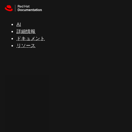
Skip to navigation
Skip to content
サ
ポ
ー
AI
ト
詳細情報
ドキュメント
リソース
コ
ン
ソ
ー
ル
開
発
者
ト
ラ