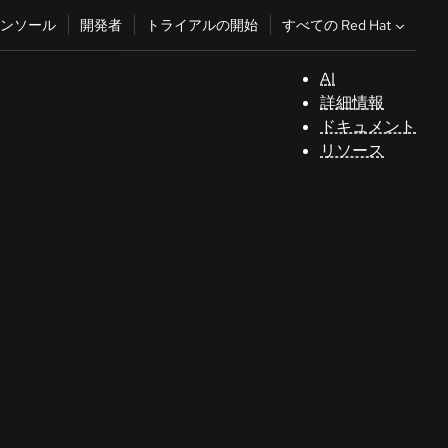
すべての Red Hat
ンソール
開発者
トライアルの開始
AI
サ
詳細情報
ポ
ドキュメント
ー
リソース
ト
コ
ン
ソ
ー
ル
開
発
者