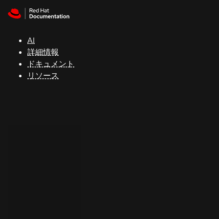
Skip to navigation
Skip to content
サ
ポ
ー
AI
ト
詳細情報
ドキュメント
リソース
コ
ン
ソ
ー
ル
開
発
者
ト
ラ