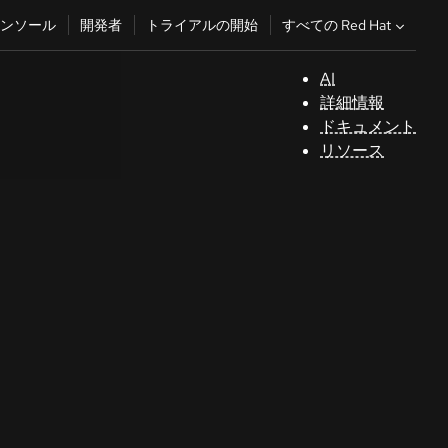
すべての Red Hat
ンソール
開発者
トライアルの開始
AI
サ
詳細情報
ポ
ドキュメント
ー
リソース
ト
コ
ン
ソ
ー
ル
開
発
者