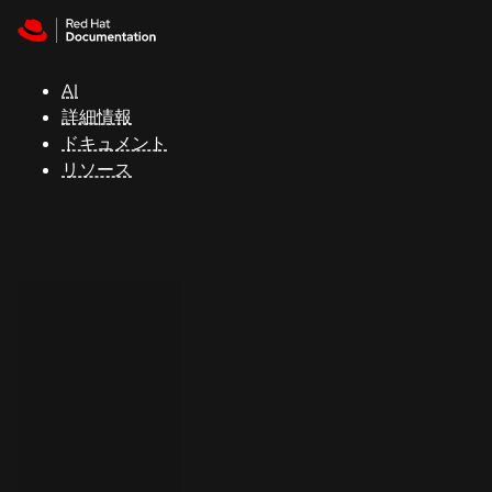
Skip to navigation
Skip to content
サ
ポ
ー
AI
ト
詳細情報
ドキュメント
リソース
コ
ン
ソ
ー
ル
開
発
者
ト
ラ