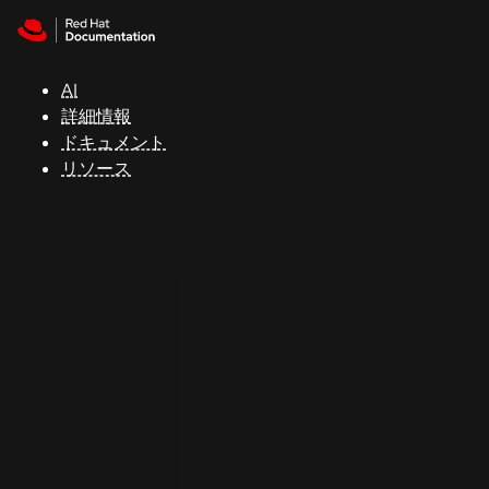
Skip to navigation
Skip to content
サ
ポ
ー
AI
ト
詳細情報
ドキュメント
リソース
コ
ン
ソ
ー
ル
開
発
者
ト
ラ