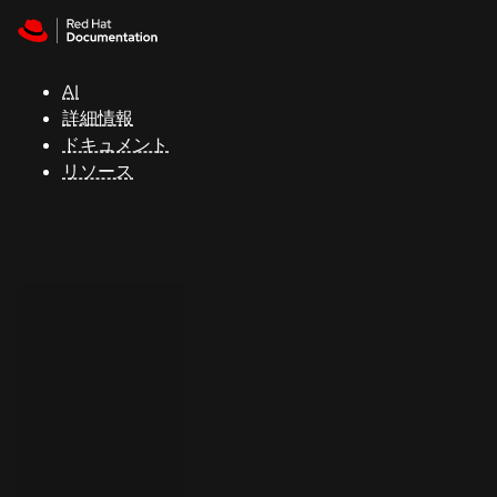
Skip to navigation
Skip to content
サ
ポ
ー
AI
ト
詳細情報
ドキュメント
リソース
コ
ン
ソ
ー
ル
開
発
者
ト
ラ