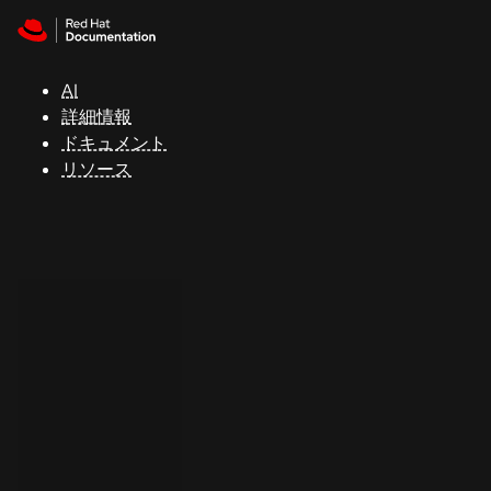
Skip to navigation
Skip to content
サ
ポ
ー
AI
ト
詳細情報
ドキュメント
リソース
コ
ン
ソ
ー
ル
開
発
者
ト
ラ