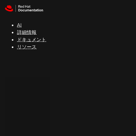
Skip to navigation
Skip to content
サ
ポ
ー
AI
ト
詳細情報
ドキュメント
リソース
コ
ン
ソ
ー
ル
開
発
者
ト
ラ