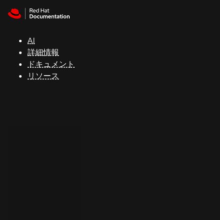
Skip to navigation
Skip to content
サ
ポ
ー
AI
ト
詳細情報
ドキュメント
リソース
コ
ン
ソ
ー
ル
開
発
者
ト
ラ