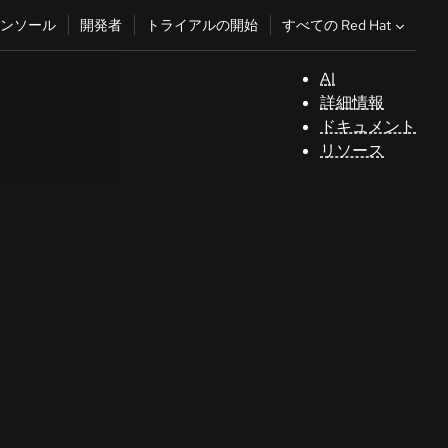
すべての Red Hat
ンソール
開発者
トライアルの開始
AI
サ
詳細情報
ポ
ドキュメント
ー
リソース
ト
コ
ン
ソ
ー
ル
開
発
者