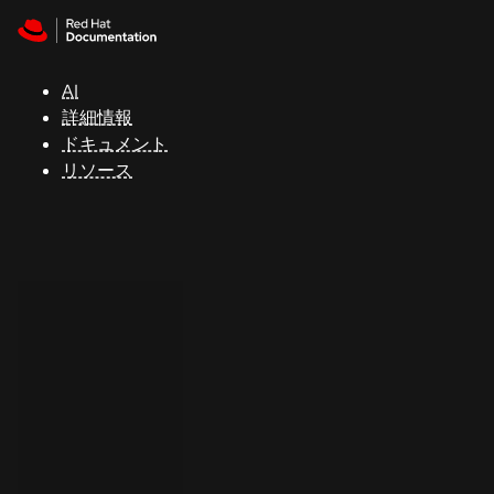
Skip to navigation
Skip to content
サ
ポ
ー
AI
ト
詳細情報
ドキュメント
リソース
コ
ン
ソ
ー
ル
開
発
者
ト
ラ