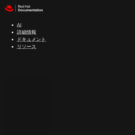
Skip to navigation
Skip to content
サ
ポ
ー
AI
ト
詳細情報
ドキュメント
リソース
コ
ン
ソ
ー
ル
開
発
者
ト
ラ