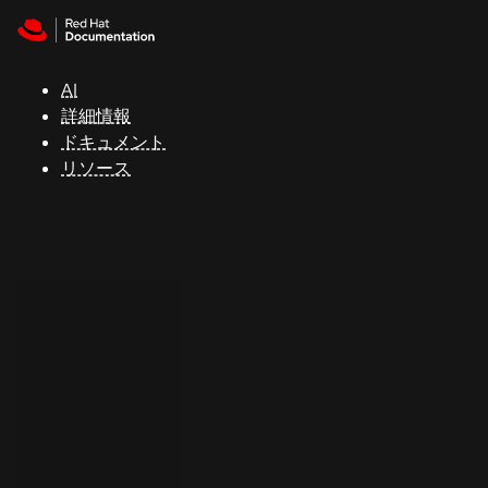
Skip to navigation
Skip to content
サ
ポ
ー
AI
ト
詳細情報
ドキュメント
リソース
コ
ン
ソ
ー
ル
開
発
者
ト
ラ