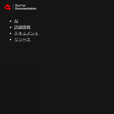
Skip to navigation
Skip to content
サ
ポ
ー
AI
ト
詳細情報
ドキュメント
リソース
コ
ン
ソ
ー
ル
開
発
者
ト
ラ