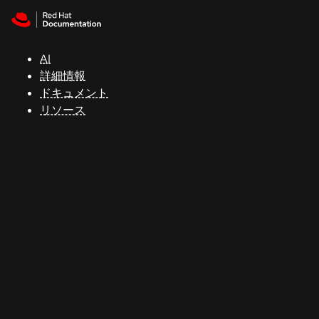
Skip to navigation
Skip to content
サ
ポ
ー
AI
ト
詳細情報
ドキュメント
リソース
コ
ン
ソ
ー
ル
開
発
者
ト
ラ