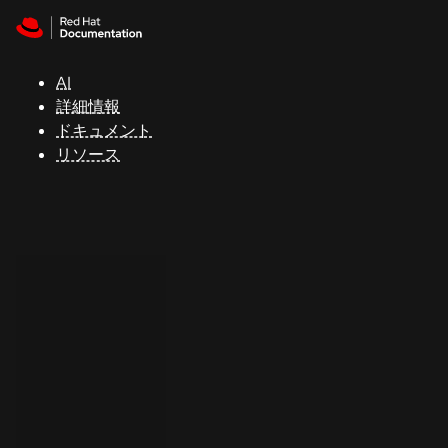
Skip to navigation
Skip to content
サ
ポ
ー
AI
ト
詳細情報
ドキュメント
リソース
コ
ン
ソ
ー
ル
開
発
者
ト
ラ