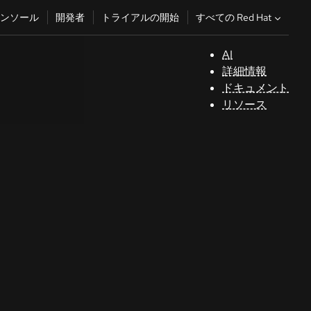
すべての Red Hat
ンソール
開発者
トライアルの開始
AI
サ
詳細情報
ポ
ドキュメント
ー
リソース
ト
コ
ン
ソ
ー
ル
開
発
者