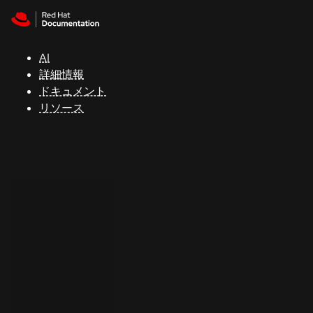
Skip to navigation
Skip to content
サ
ポ
ー
AI
ト
詳細情報
ドキュメント
リソース
コ
ン
ソ
ー
ル
開
発
者
ト
ラ