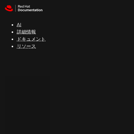
Skip to navigation
Skip to content
サ
ポ
ー
AI
ト
詳細情報
ドキュメント
リソース
コ
ン
ソ
ー
ル
開
発
者
ト
ラ