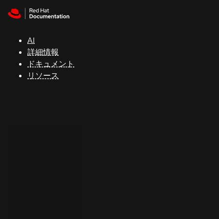
Skip to navigation
Skip to content
サ
ポ
ー
AI
ト
詳細情報
ドキュメント
リソース
コ
ン
ソ
ー
ル
開
発
者
ト
ラ