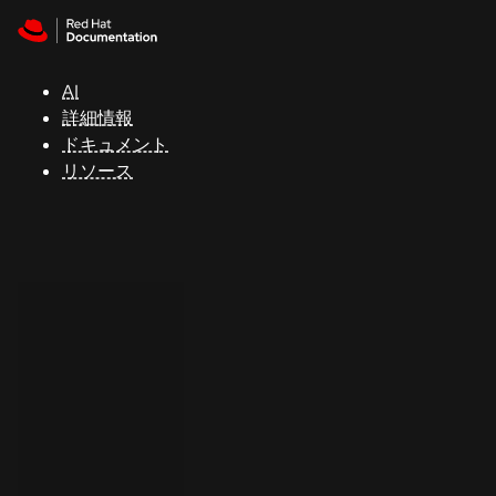
Skip to navigation
Skip to content
サ
ポ
ー
AI
ト
詳細情報
ドキュメント
リソース
コ
ン
ソ
ー
ル
開
発
者
ト
ラ