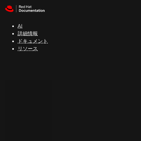
Skip to navigation
Skip to content
サ
ポ
ー
AI
ト
詳細情報
ドキュメント
リソース
コ
ン
ソ
ー
ル
開
発
者
ト
ラ