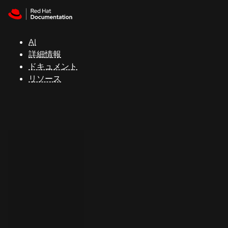
Skip to navigation
Skip to content
サ
ポ
ー
AI
ト
詳細情報
ドキュメント
リソース
コ
ン
ソ
ー
ル
開
発
者
ト
ラ