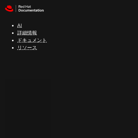
Skip to navigation
Skip to content
サ
ポ
ー
AI
ト
詳細情報
ドキュメント
リソース
コ
ン
ソ
ー
ル
開
発
者
ト
ラ