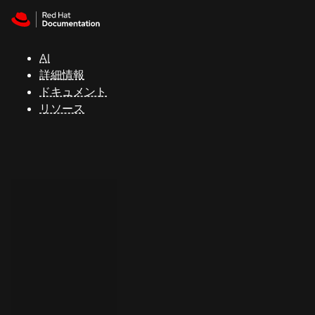
Skip to navigation
Skip to content
サ
ポ
ー
AI
ト
詳細情報
ドキュメント
リソース
コ
ン
ソ
ー
ル
開
発
者
ト
ラ