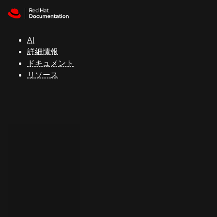
Skip to navigation
Skip to content
サ
ポ
ー
AI
ト
詳細情報
ドキュメント
リソース
コ
ン
ソ
ー
ル
開
発
者
ト
ラ