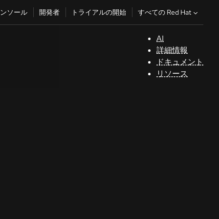
すべての Red Hat
ンソール
開発者
トライアルの開始
AI
サ
詳細情報
ポ
ドキュメント
ー
リソース
ト
コ
ン
ソ
ー
ル
開
発
者