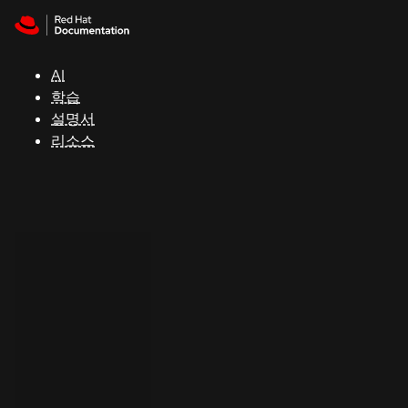
Skip to navigation
Skip to content
지
원
AI
학습
콘
설명서
솔
리소스
개
발
자
평
가
판
시
작
연