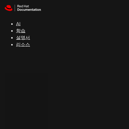
Skip to navigation
Skip to content
지
원
AI
학습
콘
설명서
솔
리소스
개
발
자
평
가
판
시
작
연