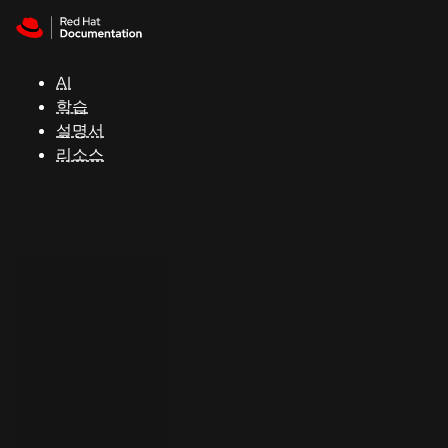
Skip to navigation
Skip to content
지
원
AI
학습
콘
설명서
솔
리소스
개
발
자
평
가
판
시
작
연