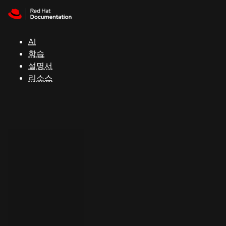
Skip to navigation
Skip to content
지
원
AI
학습
콘
설명서
솔
리소스
개
발
자
평
가
판
시
작
연