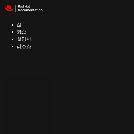
Skip to navigation
Skip to content
지
원
AI
학습
콘
설명서
솔
리소스
개
발
자
평
가
판
시
작
연