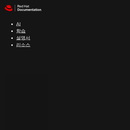
Skip to navigation
Skip to content
지
원
AI
학습
콘
설명서
솔
리소스
개
발
자
평
가
판
시
작
연