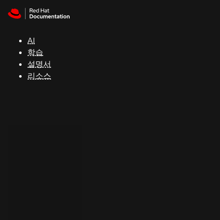
Skip to navigation
Skip to content
지
원
AI
학습
콘
설명서
솔
리소스
개
발
자
평
가
판
시
작
연