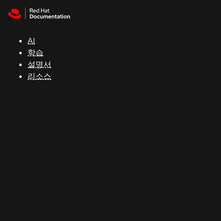
Skip to navigation
Skip to content
지
원
AI
학습
콘
설명서
솔
리소스
개
발
자
평
가
판
시
작
연