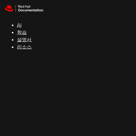
Skip to navigation
Skip to content
지
원
AI
학습
콘
설명서
솔
리소스
개
발
자
평
가
판
시
작
연