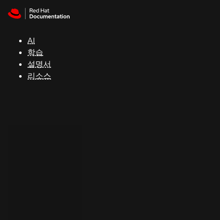
Skip to navigation
Skip to content
지
원
AI
학습
콘
설명서
솔
리소스
개
발
자
평
가
판
시
작
연