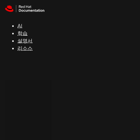
Skip to navigation
Skip to content
지
원
AI
학습
콘
설명서
솔
리소스
개
발
자
평
가
판
시
작
연