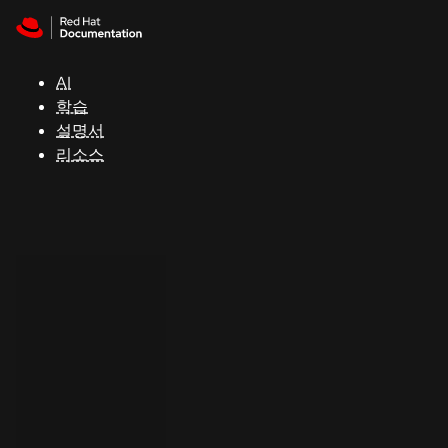
Skip to navigation
Skip to content
지
원
AI
학습
콘
설명서
솔
리소스
개
발
자
평
가
판
시
작
연