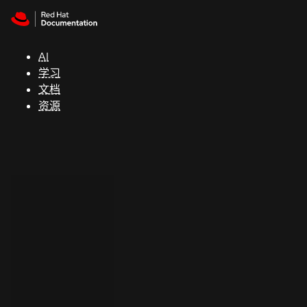
Skip to navigation
Skip to content
支
持
AI
学习
控制台
文档
（Console）
资源
开
发
人
员
开
始
试
用
联