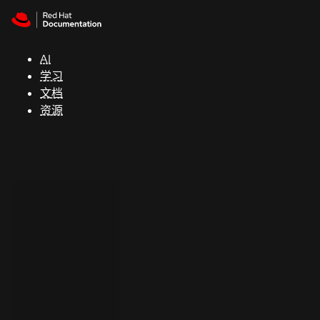
Skip to navigation
Skip to content
支
持
AI
学习
控制台
文档
（Console）
资源
开
发
人
员
开
始
试
用
联