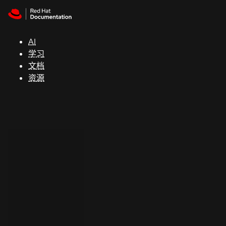
Skip to navigation
Skip to content
支
持
AI
学习
控制台
文档
（Console）
资源
开
发
人
员
开
始
试
用
联